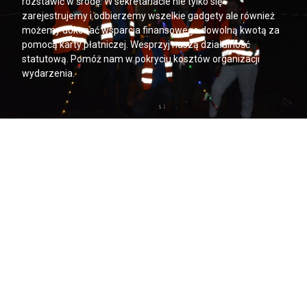
rozstawić w środę. W sekretariacie nie tylko się
zarejestrujemy i odbierzemy wszelkie gadgety ale również
możemy dokonać wsparcia finansowego dowolną kwotą za
pomocą karty płatniczej. Wesprzyj naszą działalność
statutową. Pomóż nam w pokryciu kosztów organizacji
wydarzenia.
WSPIERAM ŁOŚ!
Wsparcie na pokrycie kosztów
organizacji spotkania ŁOŚ
Aby móc pokryć koszty organizacji tak dużego wydarzenia,
potrzebujemy Waszego wsparcia. Udostępniamy możliwość
wpłaty darowizny online na stronie www:
wspieram.pzk.org.pl/los lub klikając w baner płatności.